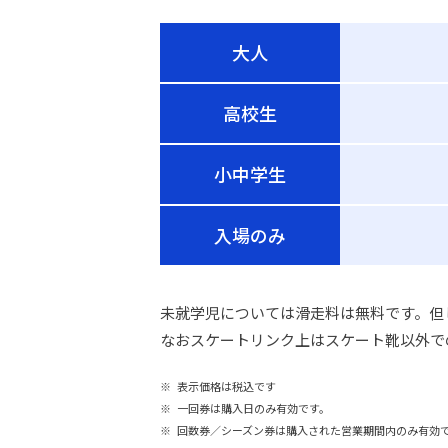
大人
高校生
小中学生
入場のみ
未就学児については滑走料は無料です。但
なおスケートリンク上はスケート靴以外で
表示価格は税込です
一回券は購入日のみ有効です。
回数券／シーズン券は購入された営業期間内のみ有効