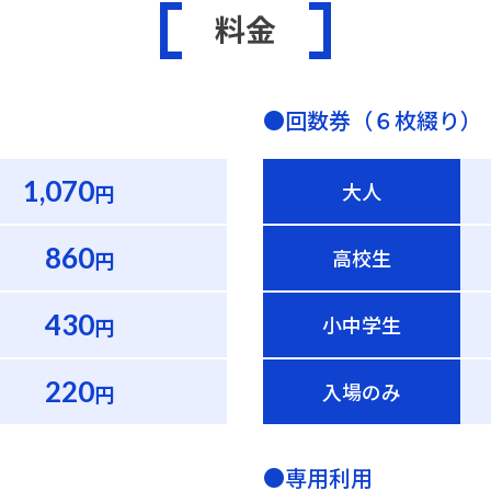
料金
●回数券（６枚綴り）
1,070
大人
円
860
高校生
円
430
小中学生
円
220
入場のみ
円
●専用利用