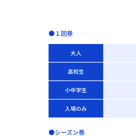
●１回券
大人
高校生
小中学生
入場のみ
●シーズン券