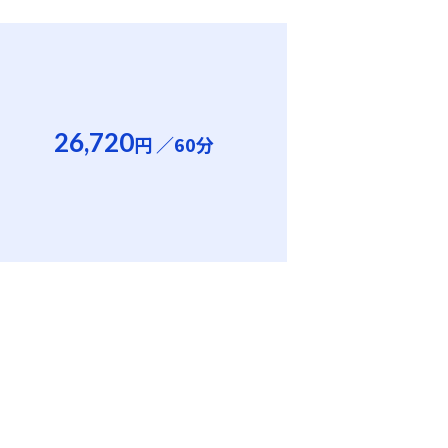
26,720
円
／60分