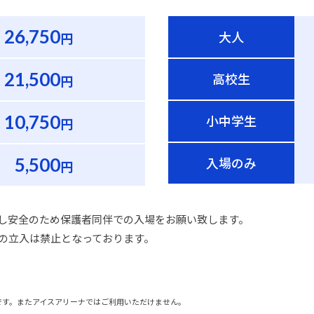
26,750
大人
円
21,500
高校生
円
10,750
小中学生
円
5,500
入場のみ
円
し安全のため保護者同伴での入場をお願い致します。
の立入は禁止となっております。
です。またアイスアリーナではご利用いただけません。